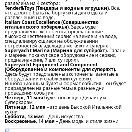
разделена на 4 сектора:
Tender&Toys (Тендеры и водные игрушки)
. Все,
что должно быть на борту яхты для отдыха и
развлечения на воде.
Italian Coast Excellence (Совершенство
итальянского побережья)
. Здесь будет
представлены экспоненты, предлагающие
высококачественный сервис на земле и на воде,
специализирующиеся на обслуживании
потребностей владельцев мегаяхт и суперяхт.
Superyacht Marina (Марина для суперяхт).
Гавани
и марины покажут свое оборудование и сервис,
предназначенный для суперяхт.
Superyacht Equipment and Component
(Оборудование и компоненты для суперяхт).
Здесь будут представлены экспоненты, занятые в
оборудовании и снабжении суперяхт.
Инновационным будет и формат события – он будет
подразделен на разные темы в разные дни
проведения события.
Четверг, 11 мая
будет посвящен Дизайну и
Суперкарам
Пятница, 12 мая
– это день Высокой Итальянской
кухни
Суббота, 13 мая
– День искусства
Воскресенье, 14 мая
– День моды и стиля жизни