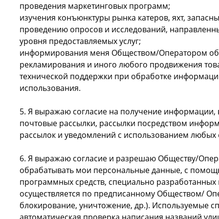
проведения маркетинговых программ;
изучения конъюнктуры рынка катеров, яхт, запасных 
проведению опросов и исследований, направленны
уровня предоставляемых услуг;
информирования меня Обществом/Оператором об ока
рекламирования и иного любого продвижения това
технической поддержки при обработке информации
использования.
5. Я выражаю согласие на получение информации, в
почтовые рассылки, рассылки посредством информац
рассылок и уведомлений с использованием любых с
6. Я выражаю согласие и разрешаю Обществу/Опе
обрабатывать мои персональные данные, с помощь
программных средств, специально разработанных
осуществляется по предписанному Обществом/ Опер
блокирование, уничтожение, др.). Используемые сп
автоматическая проверка написания названий улиц