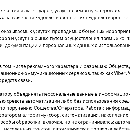
частей и аксессуаров, услуг по ремонту катеров, яхт;
х на выявление удовлетворенности/неудовлетвореннос
зываемых услугах, проводимых бонусных мероприятий, 
ров и услуг на рынке путем осуществления прямых конт
, документации и персональных данных с использование
 том числе рекламного характера и разрешаю Обществу/О
ионно-коммуникационных сервисов, таких как Viber, Wha
редств связи.
ратору объединять персональные данные в информацио
ю средств автоматизации либо без использования сред
 по поручению Общества/Оператора. Работа с информа
атором алгоритму (сбор, систематизация, накопление, 
особы обработки, включая, но не ограничиваясь: автома
, населенных пунктов, автоматическая проверка действ