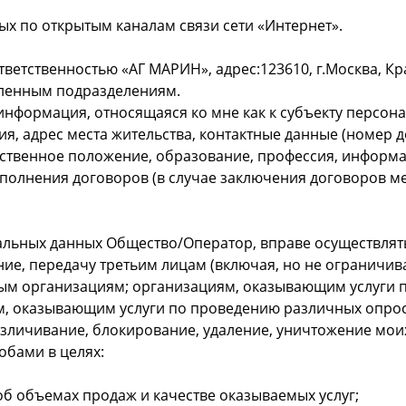
ых по открытым каналам связи сети «Интернет».
ветственностью «АГ МАРИН», адрес:123610, г.Москва, Красн
бленным подразделениям.
ормация, относящаяся ко мне как к субъекту персональ
ия, адрес места жительства, контактные данные (номер
ственное положение, образование, профессия, информа
сполнения договоров (в случае заключения договоров м
ональных данных Общество/Оператор, вправе осуществлят
ние, передачу третьим лицам (включая, но не ограничи
ым организациям; организациям, оказывающим услуги по
, оказывающим услуги по проведению различных опросов
езличивание, блокирование, удаление, уничтожение мо
бами в целях:
об объемах продаж и качестве оказываемых услуг;