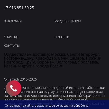
+7 916 851 39 25
В НАЛИЧИИ
МОДЕЛЬНЫЙ РЯД
О БРЕНДЕ
НОВОСТИ
КОНТАКТЫ
Осуществляем доставку: Москва, Санкт-Петербург,
Ростов-на-Дону, Краснодар, Сочи, Самара, Нижний
Новгород, Крым, Воронеж, Волгоград, Ярославль,
Казань и другие города России.
© Ferretti 2015-2026
Обращаем Ваше внимание, что данный интернет-сайт, а также
вся информация о товарах, услугах и ценах, предоставленная
на нём, носит исключительно информационный характер и ни
при каких условиях не является публичной офертой,
определяемой положениями Статьи 437 Гражданского кодекса
Оставаясь на сайте, вы даете свое согласие
на обработку
Российской Федерации.