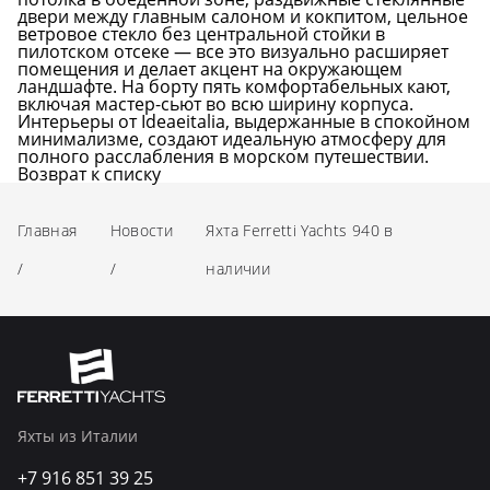
двери между главным салоном и кокпитом, цельное
ветровое стекло без центральной стойки в
пилотском отсеке — все это визуально расширяет
помещения и делает акцент на окружающем
ландшафте. На борту пять комфортабельных кают,
включая мастер-сьют во всю ширину корпуса.
Интерьеры от Ideaeitalia, выдержанные в спокойном
минимализме, создают идеальную атмосферу для
полного расслабления в морском путешествии.
Возврат к списку
Главная
Новости
Яхта Ferretti Yachts 940 в
/
/
наличии
Яхты из Италии
+7 916 851 39 25