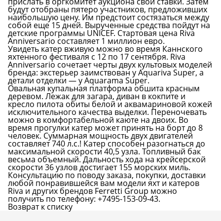
прислать в оргкомитет аукциона свои ставки. Затем
будут отобраны пятеро участников, предложивших
наибольшую цену. Им предстоит состязаться между
собой еще 15 дней. Вырученные средства пойдут на
детские программы UNICEF. Стартовая цена Riva
Anniversario составляет 1 миллион евро.
Увидеть катер вживую можно во время Каннского
яхтенного фестиваля с 12 по 17 сентября. Riva
Anniversario сочетает черты двух культовых моделей
бренда: экстерьер заимствован у Aquariva Super, а
детали отделки — у Aquarama Super.
Овальная купальная платформа обшита красным
деревом. Лежак для загара, диван в кокпите и
кресло пилота обиты белой и аквамариновой кожей
исключительного качества выделки. Переночевать
можно в комфортабельной каюте на двоих. Во
время прогулки катер может принять на борт до 8
человек. Cуммарная мощность двух двигателей
составляет 740 л.с.! Катер способен разогнаться до
максимальной скорости 40,5 узла. Топливный бак
весьма объемный. Дальность хода на крейсерской
скорости 36 узлов достигает 155 морских миль.
Консультацию по поводу заказа, покупки, доставки
любой понравившейся вам модели яхт и катеров
Riva и других брендов Ferretti Group можно
получить по телефону:
+7495-153-09-43.
Возврат к списку