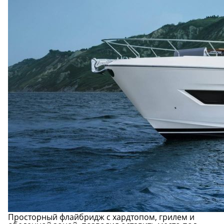
Просторный флайбридж c хардтопом, грилем и