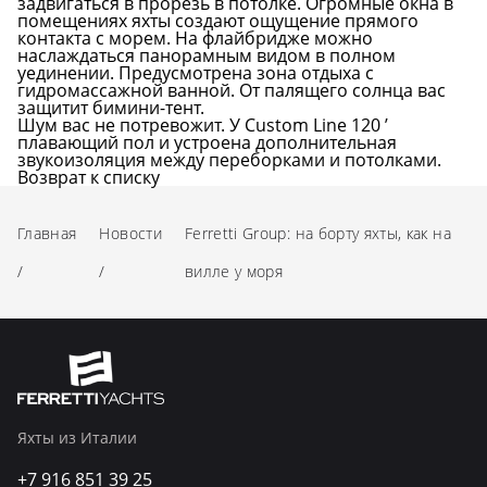
задвигаться в прорезь в потолке. Огромные окна в
помещениях яхты создают ощущение прямого
контакта с морем. На флайбридже можно
наслаждаться панорамным видом в полном
уединении. Предусмотрена зона отдыха с
гидромассажной ванной. От палящего солнца вас
защитит бимини-тент.
Шум вас не потревожит. У Custom Line 120 ’
плавающий пол и устроена дополнительная
звукоизоляция между переборками и потолками.
Возврат к списку
Главная
Новости
Ferretti Group: на борту яхты, как на
/
/
вилле у моря
Яхты из Италии
+7 916 851 39 25