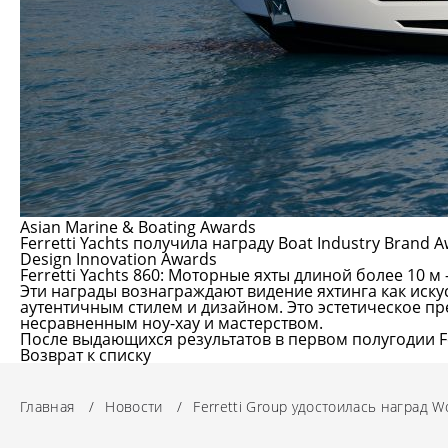
Asian Marine & Boating Awards
Ferretti Yachts получила награду Boat Industry Brand 
Design Innovation Awards
Ferretti Yachts 860
: Моторные яхты длиной более 10 м 
Эти награды вознаграждают видение яхтинга как иску
аутентичным стилем и дизайном. Это эстетическое п
несравненным ноу-хау и мастерством.
После выдающихся результатов в первом полугодии Fe
Возврат к списку
Главная
/
Новости
/
Ferretti Group удостоилась наград Wor