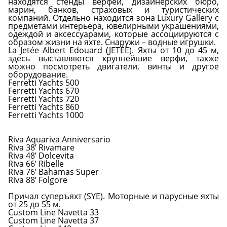
находятся стенды верфей, дизайнерских бюро,
марин, банков, страховых и туристических
компаний. Отдельно находится зона Luxury Gallery с
предметами интерьера, ювелирными украшениями,
одеждой и аксессуарами, которые ассоциируются с
образом жизни на яхте. Снаружи – водные игрушки.
La Jetée Albert Edouard (JETÉE). Яхты от 10 до 45 м,
здесь выставляются крупнейшие верфи, также
можно посмотреть двигатели, винты и другое
оборудование.
Ferretti Yachts 500
Ferretti Yachts 670
Ferretti Yachts 720
Ferretti Yachts 860
Ferretti Yachts 1000
Riva Aquariva Anniversario
Riva 38’ Rivamare
Riva 48’ Dolcevita
Riva 66’ Ribelle
Riva 76’ Bahamas Super
Riva 88’ Folgore
Причал суперъяхт (SYE). Моторные и парусные яхты
от 25 до 55 м.
Custom Line Navetta 33
Custom Line Navetta 37