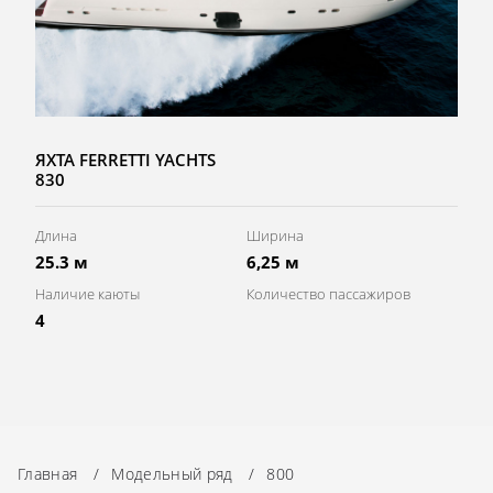
ЯХТА FERRETTI YACHTS
830
Длина
Ширина
25.3 м
6,25 м
Наличие каюты
Количество пассажиров
4
Главная
/
Модельный ряд
/
800