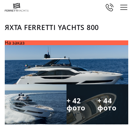
ЯХТА FERRETTI YACHTS 800
На заказ
+ 42
+ 44
фото
фото