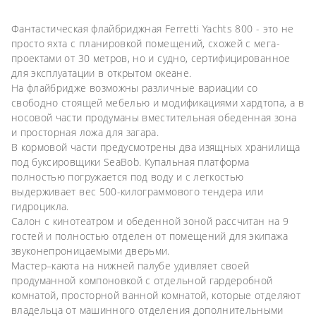
Фантастическая флайбриджная Ferretti Yachts 800 - это не
просто яхта с планировкой помещений, схожей с мега-
проектами от 30 метров, но и судно, сертифицированное
для эксплуатации в открытом океане.
На флайбридже возможны различные вариации со
свободно стоящей мебелью и модификациями хардтопа, а в
носовой части продуманы вместительная обеденная зона
и просторная ложа для загара.
В кормовой части предусмотрены два изящных хранилища
под буксировщики SeaBob. Купальная платформа
полностью погружается под воду и с легкостью
выдерживает вес 500-килограммового тендера или
гидроцикла.
Салон с кинотеатром и обеденной зоной рассчитан на 9
гостей и полностью отделен от помещений для экипажа
звуконепроницаемыми дверьми.
Мастер–каюта на нижней палубе удивляет своей
продуманной компоновкой с отдельной гардеробной
комнатой, просторной ванной комнатой, которые отделяют
владельца от машинного отделения дополнительными