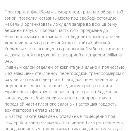
Просторный флайбридж c хардтопом, грилем и обеденной
зоной, позволил оставить место под свободностоящую
мебель и организовать ложу для загара во всю ширину
верхней палубы. Носовая часть яхты продумана до
мелочей и может похвастаться обеденной зоной, а также
лежаками для загара с мягкой влагостойкий обивкой.
Кормовая часть оснащена гаражом для SeaBob и, конечно
же, купальной погружной платформой с тендером Williams
345.
Главный салон отделен от кокпита уникальной, полностью
«исчезающей» стеклянной перегородкой-трансформером с
раздвигающимися дверями, благодаря чему внешние и
внутренние зоны становятся единым пространством.
Удивительно функциональная и просторная обеденная
зона-студия на 8 человек изящно спланированная в
передней части главного салона - настоящая гордость
архитекторов Ferretti Yachts.
В мастер–каюте выделены отдельные помещения под
гардероб и ванную комнату. Топливные баки расположены
перед машинным отделением, создавая дополнительную