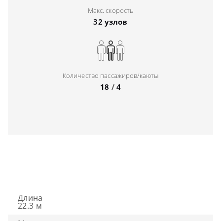
Макс. скорость
32 узлов
Количество пассажиров/каюты
18
/
4
Длина
22.3 м